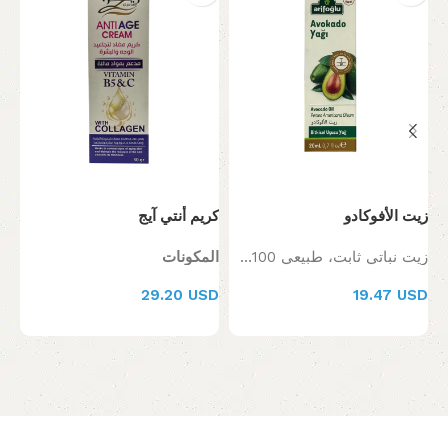
زيت الأفوكادو
كريم أنتي آيج
كر
زيت نباتي ثابت، طبيعي 100% وخالٍ من أي إضافات كيميائية.
المكونات
ما
SD
29.20 USD
19.47 USD