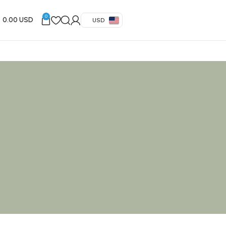
0
0.00 USD
USD