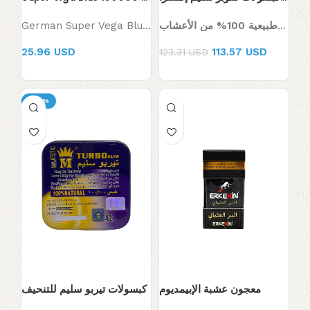
Super Viga Blue 150000 Delay Spray for Men (Copy)
كبسولات سوبر سليم إكسترا – Super Slim Extra
German Super Vega Blue Spray 150000 for Men
تركيبة طبيعية 100% من الأعشاب
25.96 USD
113.57 USD
123.31 USD
-29%
معجون عشبة الإبيمديوم
كبسولات تيربو سليم للتنحيف