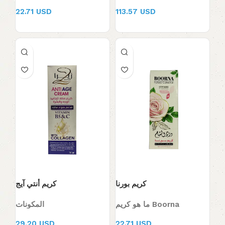
22.71 USD
113.57 USD
يعمل على:
قطع الشهية والحد من تناول الطعام لوقت طويل
كريم بورنا
كريم أنتي آيج
ما هو كريم Boorna
المكونات