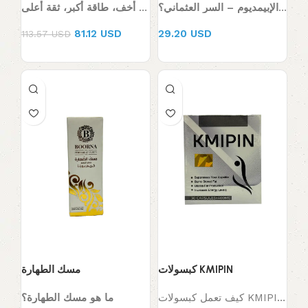
ما هو معجون عشبة الإبيمديوم – السر العثماني؟
جسم أخف، طاقة أكبر، ثقة أعلى!
تيربو سليم…
قطع الشهية والحد من تناول الطعام لوقت طويل
81.12 USD
29.20 USD
113.57 USD
كبسولات KMIPIN
مسك الطهارة
كيف تعمل كبسولات KMIPIN للتنحيف؟
ما هو مسك الطهارة؟